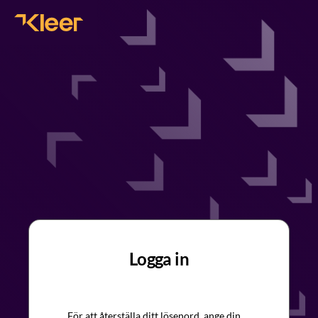
Logga in
För att återställa ditt lösenord, ange din