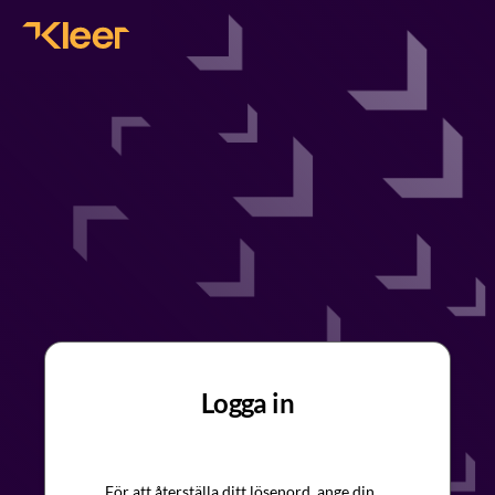
Logga in
För att återställa ditt lösenord, ange din